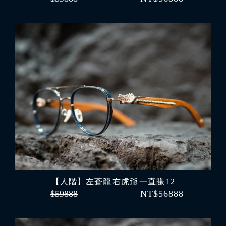
【人階】左蒼龍 右虎爺 一直賺 12
$59888
NT$56888