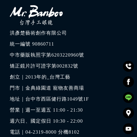
洪彥楚藝術創作有限公司
統一編號 90860711
中市藥販執照字第6203220960號
矯正鏡片許可證字第002832號
創立｜
2013年的_台灣工藝
門市｜
金典綠園道 寵物友善商場
地址｜
台中市西區健行路1049號1F
營業｜週一至週五 11:00 - 21:30
週六日、國定假日 10:30 - 22:00
電話｜
04-2319-8000
分機8102