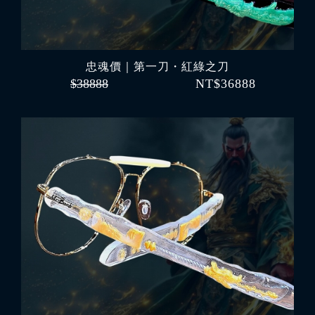
忠魂價｜第一刀・紅綠之刀
$38888
NT$36888