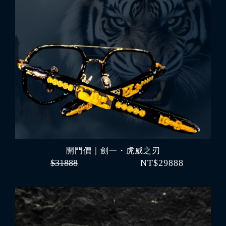
開門價｜劍一・虎威之刃
$31888
NT$29888