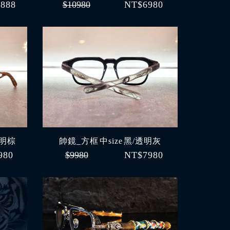
888
$10980
NT$6980
透明棕
帥鏡_方框 中size 黑/透明灰
980
$9980
NT$7980