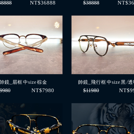
38888
NT$36888
$38888
NT$36
帥鏡_眉框 中size 棕金
帥鏡_飛行框 中size 黑 /
9980
NT$7980
$11980
NT$9