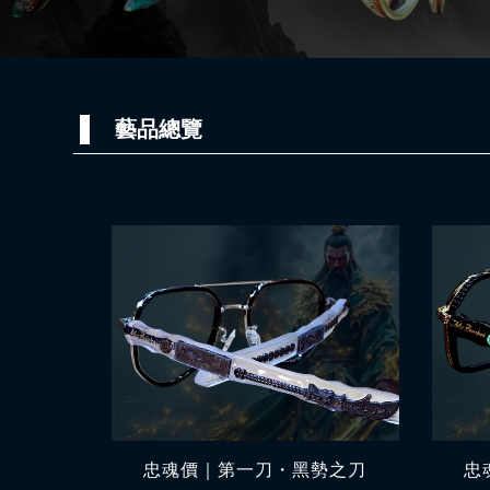
藝品總覽
忠魂價｜第一刀・黑勢之刀
忠