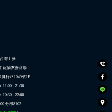
的_台灣工藝
道 寵物友善商場
健行路1049號1F
00 - 21:30
30 - 22:00
000
分機8102