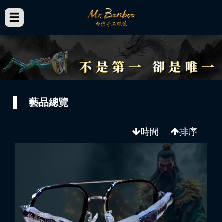
藝品總覽
時間
排序