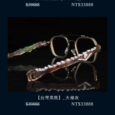
$39888
NT$33888
【台灣 黑熊】_ 大 槍灰
$39888
NT$33888