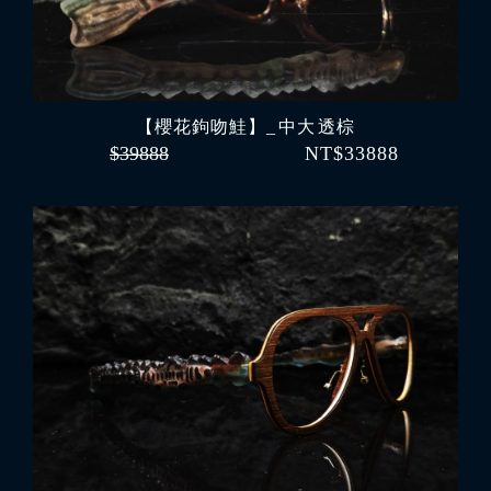
【櫻花鉤吻鮭】_ 中大 透棕
$39888
NT$33888