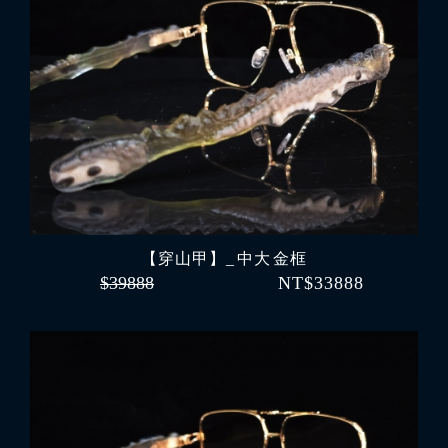
【穿山甲】_ 中大 金框
$39888
NT$33888