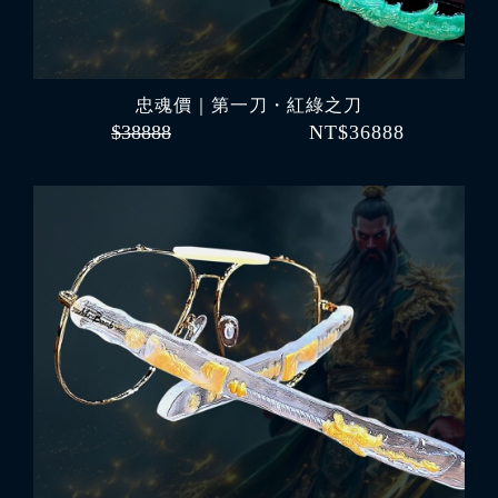
忠魂價｜第一刀・紅綠之刀
$38888
NT$36888