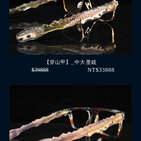
【穿山甲】_ 中大 墨鏡
$39888
NT$33888