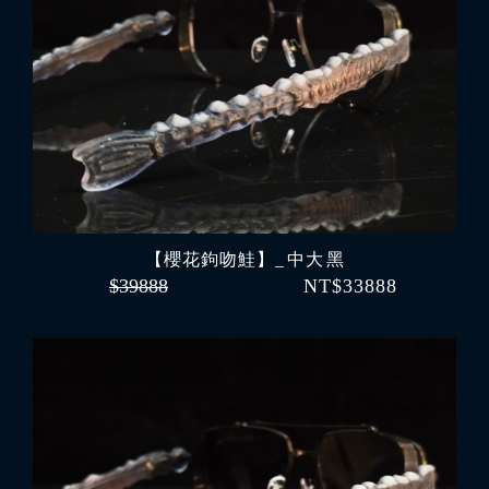
【櫻花鉤吻鮭】_ 中大 黑
$39888
NT$33888