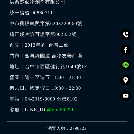
洪彥楚藝術創作有限公司
統一編號 90860711
中市藥販執照字第6203220960號
矯正鏡片許可證字第002832號
創立｜
2013年的_台灣工藝
門市｜
金典綠園道 寵物友善商場
地址｜
台中市西區健行路1049號1F
營業｜週一至週五 11:00 - 21:30
週六日、國定假日 10:30 - 22:00
電話｜
04-2319-8000
分機8102
客服｜LINE_ID
@vlm6629d
瀏覽人數：2790722