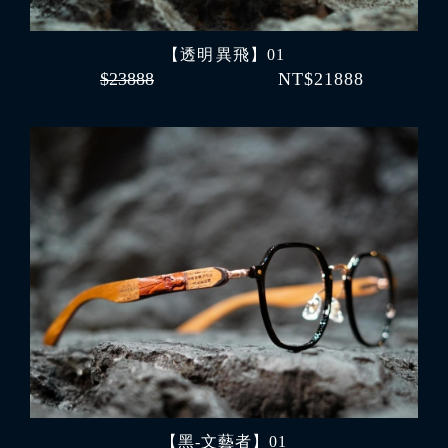
【透明 異飛】01
$23888
NT$21888
【黑-文藝者】01