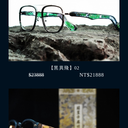
【黑 異飛 】02
$23888
NT$21888