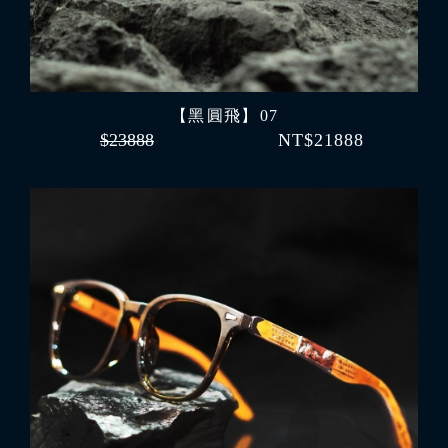
【黑 圓飛】 07
$23888
NT$21888