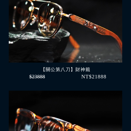
【關公第八刀】財神籤
$23888
NT$21888