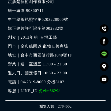
洪彥楚藝術創作有限公司
統一編號 90860711
中市藥販執照字第6203220960號
矯正鏡片許可證字第002832號
創立｜
2013年的_台灣工藝
門市｜
金典綠園道 寵物友善商場
地址｜
台中市西區健行路1049號1F
營業｜週一至週五 11:00 - 21:30
週六日、國定假日 10:30 - 22:00
電話｜
04-2319-8000
分機8102
客服｜LINE_ID
@vlm6629d
瀏覽人數：2784002