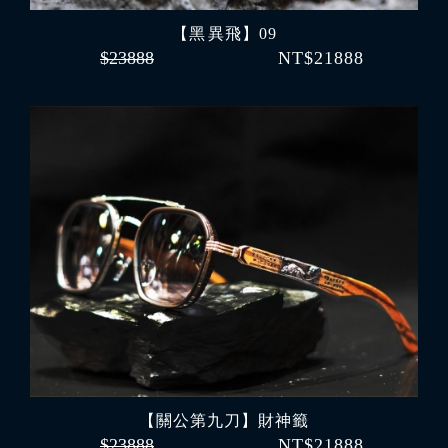
【黑 異飛】09
$23888
NT$21888
【關公第九刀】財神籤
$23888
NT$21888