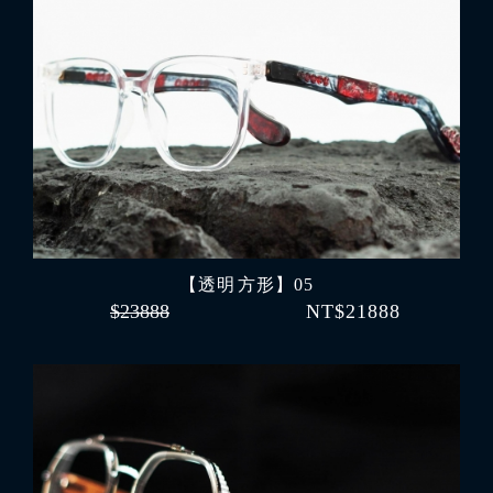
【透明 方形】05
$23888
NT$21888