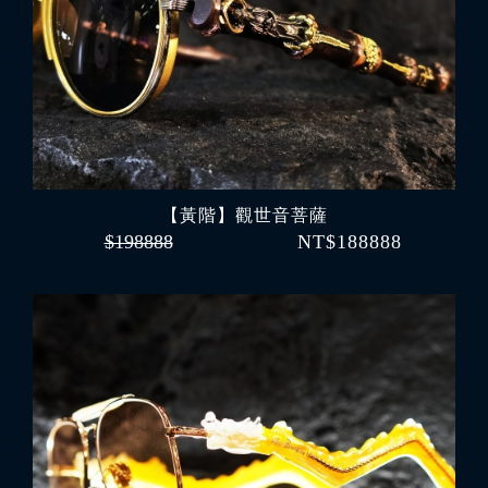
【黃階】觀世音菩薩
$198888
NT$188888