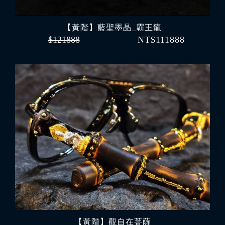
【黃階】藍聖墨晶_霸王龍
$121888
NT$111888
【黃階】觀自在菩薩