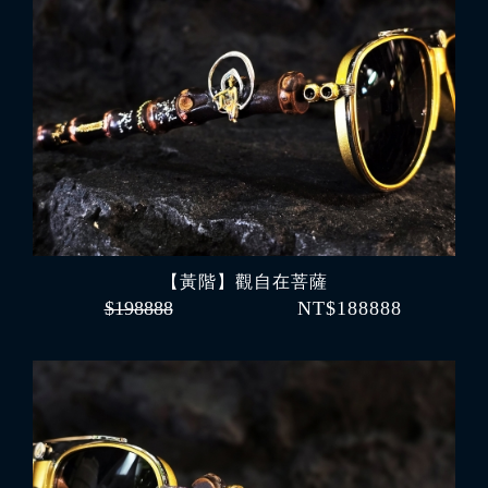
【黃階】觀自在菩薩
$198888
NT$188888