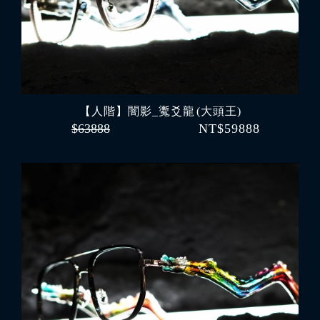
【人階】闇影_魙爻龍 (大頭王)
$63888
NT$59888