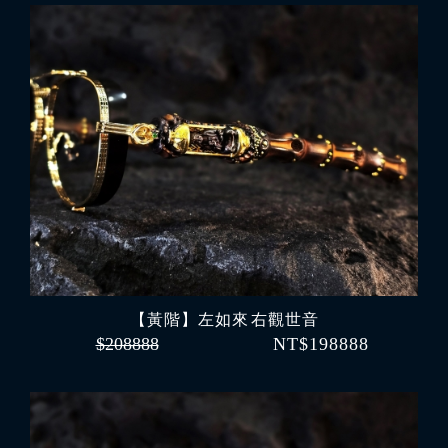
【黃階】左如來 右觀世音
$208888
NT$198888