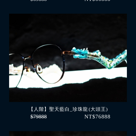
【人階】聖天藍白_珍珠龍 (大頭王)
$79888
NT$76888