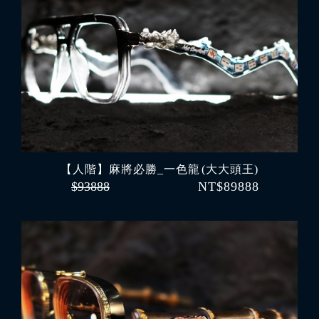
【人階】麻將必勝_一色龍 (大大頭王)
$93888
NT$89888