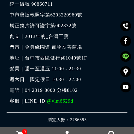
統一編號 90860711
中市藥販執照字第6203220960號
矯正鏡片許可證字第002832號
創立｜
2013年的_台灣工藝
門市｜
金典綠園道 寵物友善商場
地址｜
台中市西區健行路1049號1F
營業｜週一至週五 11:00 - 21:30
週六日、國定假日 10:30 - 22:00
電話｜
04-2319-8000
分機8102
客服｜LINE_ID
@vlm6629d
瀏覽人數：2786893
0