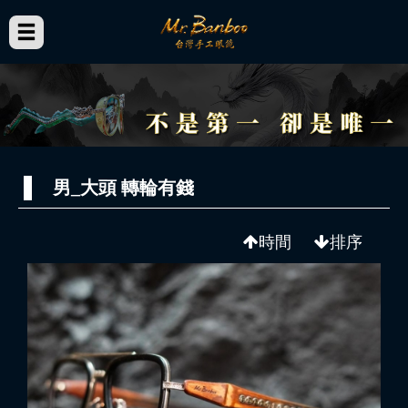
男_大頭 轉輪有錢
時間
排序