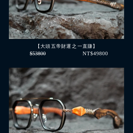
【大頭 五帝財運 之 一直賺】
$53800
NT$49800