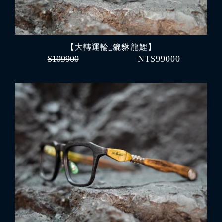
【大轉運輪_貔貅 龍鯉】
$109900
NT$99000