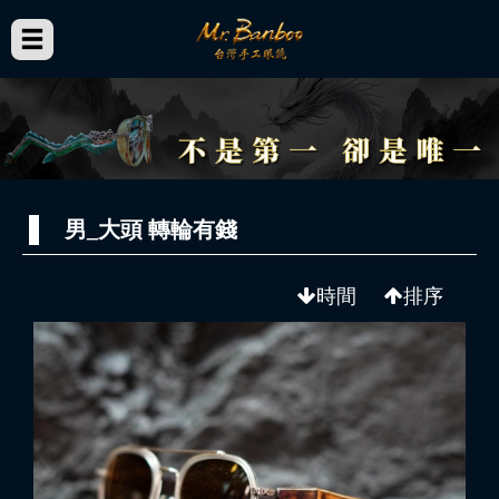
男_大頭 轉輪有錢
時間
排序