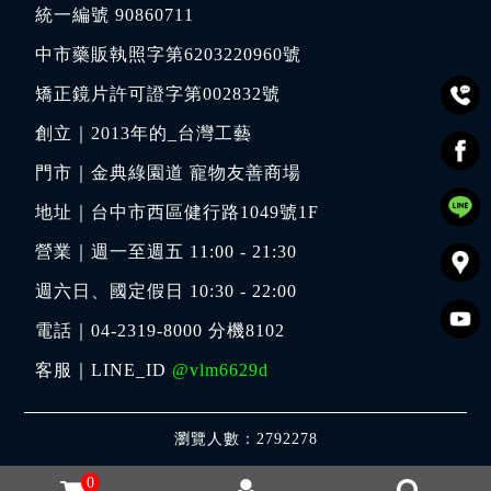
統一編號 90860711
中市藥販執照字第6203220960號
矯正鏡片許可證字第002832號
創立｜
2013年的_台灣工藝
門市｜
金典綠園道 寵物友善商場
地址｜
台中市西區健行路1049號1F
營業｜週一至週五 11:00 - 21:30
週六日、國定假日 10:30 - 22:00
電話｜
04-2319-8000
分機8102
客服｜LINE_ID
@vlm6629d
瀏覽人數：2792278
0