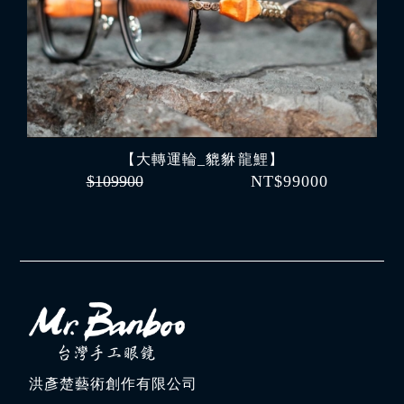
【大轉運輪_貔貅 龍鯉】
$109900
NT$99000
洪彥楚藝術創作有限公司