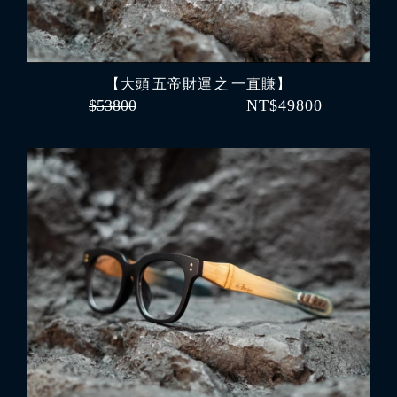
【大頭 五帝財運 之 一直賺】
$53800
NT$49800