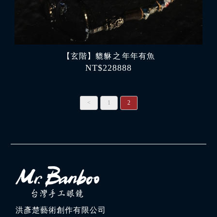
【玄階】貔貅 之 年年有魚
NT$228888
<
1
2
洪彥楚藝術創作有限公司