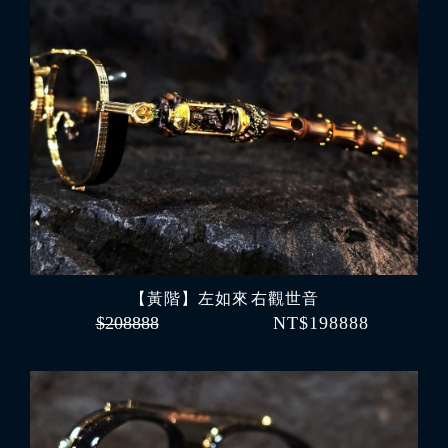
【黃階】左如來 右觀世音
$208888
NT$198888