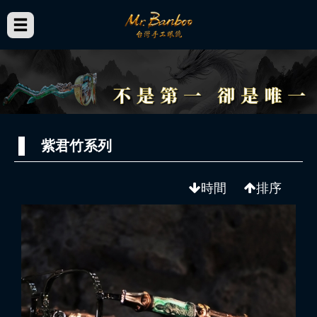
紫君竹系列
時間
排序