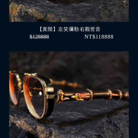
【黃階】左笑彌勒 右觀世音
$128888
NT$118888