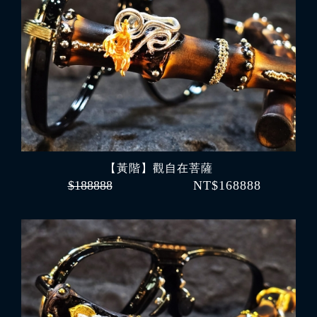
【黃階】觀自在菩薩
$188888
NT$168888