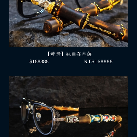
【黃階】觀自在菩薩
$188888
NT$168888