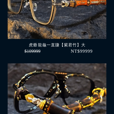
虎爺 龍龜一直賺【紫君竹】大
$109999
NT$99999