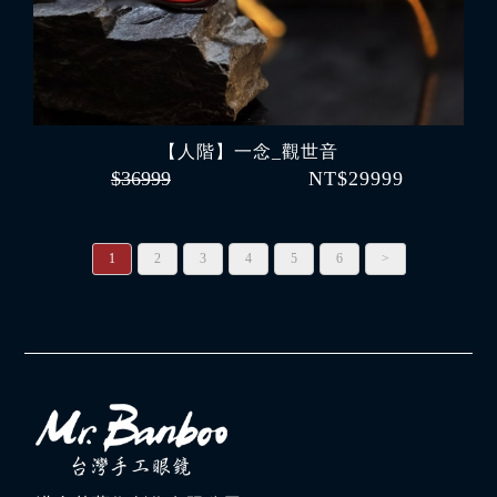
【人階】一念_觀世音
$36999
NT$29999
1
2
3
4
5
6
>