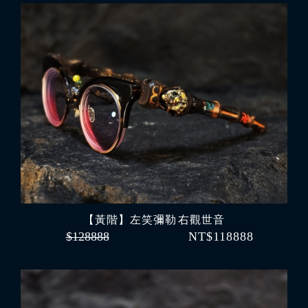
【黃階】左笑彌勒 右觀世音
$128888
NT$118888