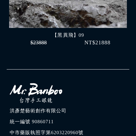
【黑 異飛】09
$23888
NT$21888
洪彥楚藝術創作有限公司
統一編號 90860711
中市藥販執照字第6203220960號