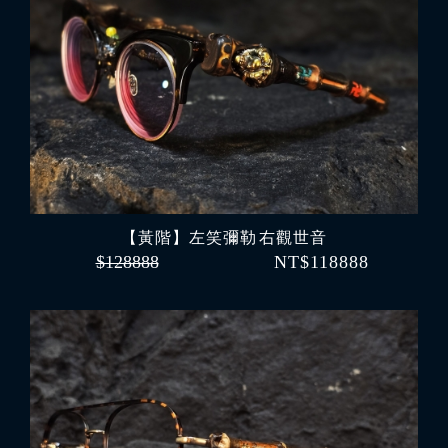
【黃階】左笑彌勒 右觀世音
$128888
NT$118888