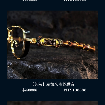
【黃階】左如來 右觀世音
$208888
NT$198888