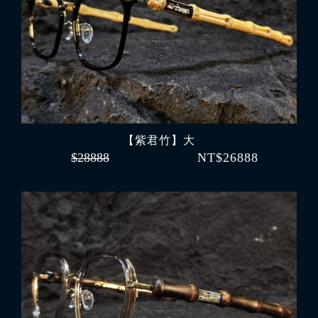
【紫君竹】大
$28888
NT$26888