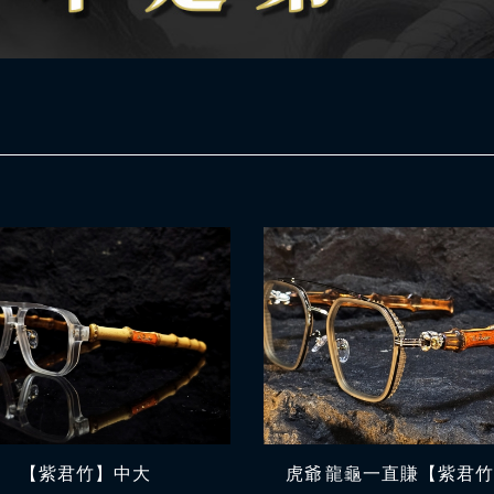
【紫君竹】中大
虎爺 龍龜一直賺【紫君