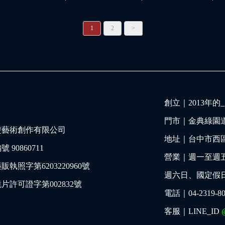
1
2
>
創立｜
2013年
門市｜
金典綠園
楚藝術創作有限公司
地址｜
台中市西區
 90860711
營業｜週一至週五 11:
販執照字第6203220960號
週六日、國定假日 10:
片許可證字第002832號
電話｜
04-2319-8
客服｜LINE_ID