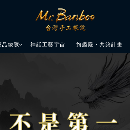
藝品總覽
神話工藝宇宙
旗艦殿・共築計畫